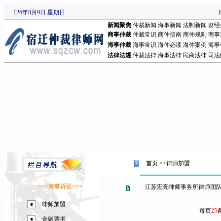
126年8月9日 星期日
-
新闻聚焦
仲裁新闻
海事新闻
法制新闻
财经
商事仲裁
仲裁常识
商仲指南
商仲规则
商事
海事仲裁
海事常识
海仲必读
海仲案例
海事
法律法规
仲裁法律
海事法律
民商法律
司法
首页
>>律师加盟
==>
海事诉讼
<==
江苏宏亮律师事务所律师团
律师加盟
每页
25
金融票据