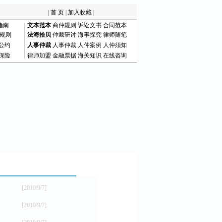
|
首 页
|
加入收藏
|
指南
文本范本
商仲规则
诉讼文书
合同范本
规则
法海拾贝
仲裁研讨
海事探究
律师随笔
公约
人事仲裁
人事仲裁
人仲案例
人仲须知
保险
律师加盟
金融票据
海关知识
在线咨询
[2010/9/7]
[2010/9/7]