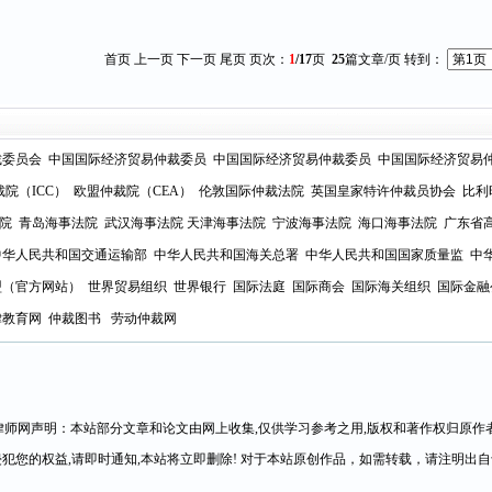
首页 上一页
下一页
尾页
页次：
1
/17
页
25
篇文章/页 转到：
裁委员会
中国国际经济贸易仲裁委员
中国国际经济贸易仲裁委员
中国国际经济贸易
裁院（ICC）
欧盟仲裁院（CEA）
伦敦国际仲裁法院
英国皇家特许仲裁员协会
比利
院
青岛海事法
院
武汉海事法院
天津海事法院
宁波海事法院
海口海事法院
广东省
中华人民共和国交通运输部
中华人民共和国海关总署
中华人民共和国国家质量监
中
盟（官方网站）
世界贸易组织
世界银行
国际法庭
国际商会
国际海关组织
国际金融
律教育网
仲裁图书
劳动仲裁网
律师网声明：本站部分文章和论文由网上收集,仅供学习参考之用,版权和著作权归原作者
犯您的权益,请即时通知,本站将立即删除! 对于本站原创作品，如需转载，请注明出