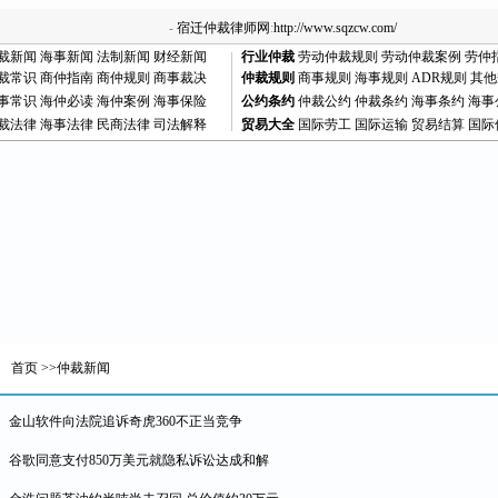
-
宿迁仲裁律师网
:
http://www.sqzcw.com/
裁新闻
海事新闻
法制新闻
财经新闻
行业仲裁
劳动仲裁规则
劳动仲裁案例
劳仲
裁常识
商仲指南
商仲规则
商事裁决
仲裁规则
商事规则
海事规则
ADR规则
其他
事常识
海仲必读
海仲案例
海事保险
公约条约
仲裁公约
仲裁条约
海事条约
海事
裁法律
海事法律
民商法律
司法解释
贸易大全
国际劳工
国际运输
贸易结算
国际
首页
>>仲裁新闻
金山软件向法院追诉奇虎360不正当竞争
谷歌同意支付850万美元就隐私诉讼达成和解