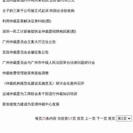
金浩问题茶油约半吨尚未召回 总价值约30万元
太子奶三家子公司被正式起诉 跨国企业欲收购
利用仲裁妥善解决证券纠纷(图)
深圳一民工讨薪被驳拆走仲裁委招牌抱回家(图)
广州仲裁委员会立案大厅迁址公告
宜昌仲裁委员会会徽征集公告
广州仲裁委员会与广州市中级人民法院举办法律问题研讨会
仲裁收费管理政策将面临调整
《仲裁机构规范化建设实施意见》研讨会在惠州召开
运城仲裁委为工商联会务干部进行仲裁知识培训
新加坡致力建成为亚洲仲裁中心发展
每页
25
条内容 当前第
1
/
1
页
首页
上一页 下一页
尾页